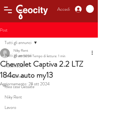
Accedi
Post
Tutti gli annunci
Niky Rent
Tutti gli annunci
22 ott 2024
Tempo di lettura: 1 min
Chevrolet Captiva 2.2 LTZ
Automobili
184cv auto my13
Immobiliare
Aggiornamento:
28 ott 2024
Idea casa Gessate
Niky Rent
Lavoro