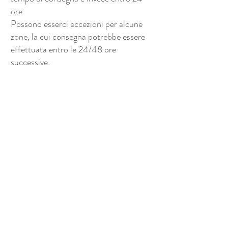
ore.
Possono esserci eccezioni per alcune
zone, la cui consegna potrebbe essere
effettuata entro le 24/48 ore
successive.
GeoCity
Azienda
Informazioni su GeoCity Shop
Spedizione e pagamenti
Resi
privacy e Policy
Lavora con GeoCity
Scarica Contratto Azienda
Pacchetti GeoCity