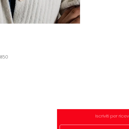
5850
GeoCity
Iscriviti per ric