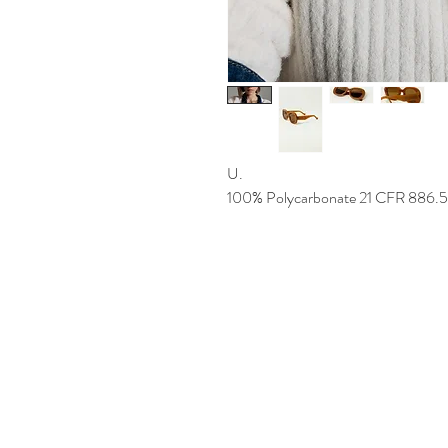
U. 
100% Polycarbonate 21 CFR 886.
Azienda
Informazioni su GeoCity Shop
Spedizione e pagamenti
Resi