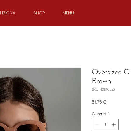
NZIONA
SHOP
MENU
Oversized Ci
Brown
SKU: d239dca6
Prezzo
51,75 €
Quantità
*